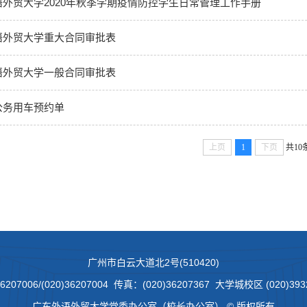
语外贸大学2020年秋季学期疫情防控学生日常管理工作手册
语外贸大学重大合同审批表
语外贸大学一般合同审批表
公务用车预约单
上页
1
下页
共10
广州市白云大道北2号(510420)
7006/(020)36207004 传真：(020)36207367 大学城校区 (020)3932
广东外语外贸大学党委办公室（校长办公室） © 版权所有